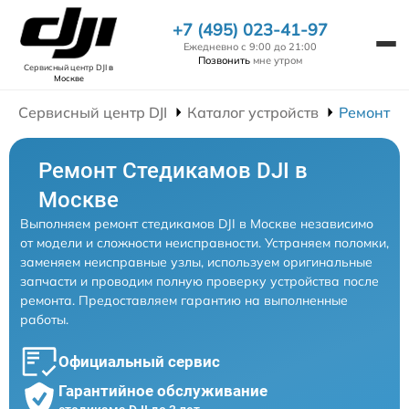
+7 (495) 023-41-97
Ежедневно с 9:00 до 21:00
Позвонить
мне утром
Сервисный центр DJI
в
Москве
Сервисный центр DJI
Каталог устройств
Ремонт С
Ремонт Стедикамов DJI в
Москве
Выполняем ремонт стедикамов DJI в Москве независимо
от модели и сложности неисправности. Устраняем поломки,
заменяем неисправные узлы, используем оригинальные
запчасти и проводим полную проверку устройства после
ремонта. Предоставляем гарантию на выполненные
работы.
Официальный сервис
Гарантийное обслуживание