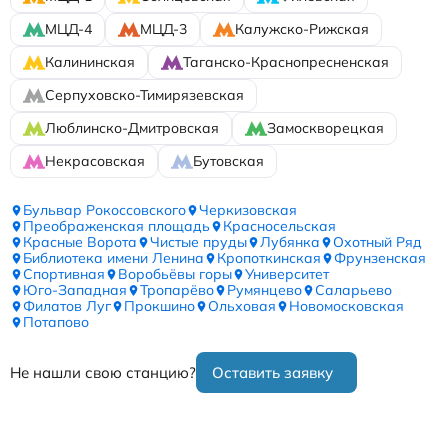
МЦД-4
МЦД-3
Калужско-Рижская
Калининская
Таганско-Краснопресненская
Серпуховско-Тимирязевская
Люблинско-Дмитровская
Замоскворецкая
Некрасовская
Бутовская
Бульвар Рокоссовского
Черкизовская
Преображенская площадь
Красносельская
Красные Ворота
Чистые пруды
Лубянка
Охотный Ряд
Библиотека имени Ленина
Кропоткинская
Фрунзенская
Спортивная
Воробьёвы горы
Университет
Юго-Западная
Тропарёво
Румянцево
Саларьево
Филатов Луг
Прокшино
Ольховая
Новомосковская
Потапово
Не нашли свою станцию?
Оставить заявку