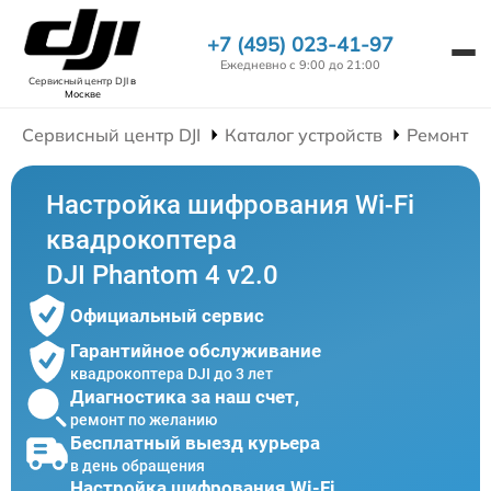
+7 (495) 023-41-97
Ежедневно с 9:00 до 21:00
Сервисный центр DJI
в
Москве
Сервисный центр DJI
Каталог устройств
Ремонт К
Настройка шифрования Wi-Fi
квадрокоптера
DJI Phantom 4 v2.0
Официальный сервис
Гарантийное обслуживание
квадрокоптера DJI до 3 лет
Диагностика за наш счет,
ремонт по желанию
Бесплатный выезд курьера
в день обращения
Настройка шифрования Wi-Fi