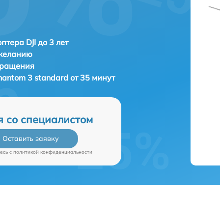
птера DJI до 3 лет
 желанию
бращения
Phantom 3 standard от 35 минут
я со специалистом
Оставить заявку
есь c
политикой конфиденциальности