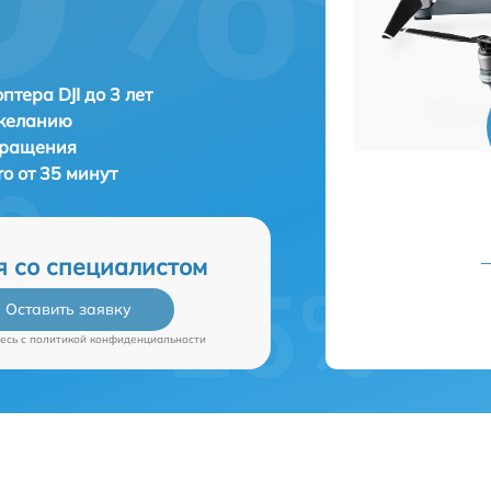
птера DJI до 3 лет
 желанию
бращения
ro от 35 минут
я со специалистом
Оставить заявку
есь c
политикой конфиденциальности