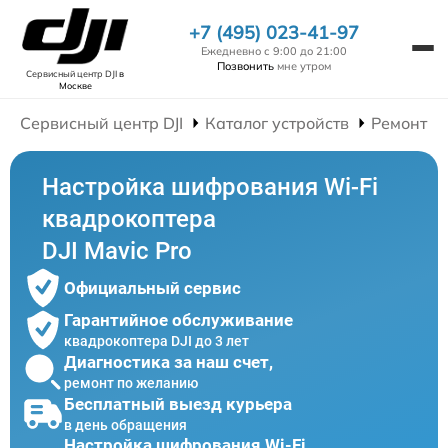
+7 (495) 023-41-97
Ежедневно с 9:00 до 21:00
Позвонить
мне утром
Сервисный центр DJI
в
Москве
Сервисный центр DJI
Каталог устройств
Ремонт К
Настройка шифрования Wi-Fi
квадрокоптера
DJI Mavic Pro
Официальный сервис
Гарантийное обслуживание
квадрокоптера DJI до 3 лет
Диагностика за наш счет,
ремонт по желанию
Бесплатный выезд курьера
в день обращения
Настройка шифрования Wi-Fi