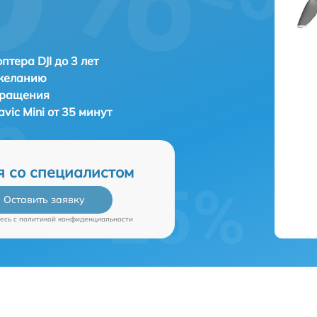
птера DJI до 3 лет
 желанию
бращения
avic Mini от 35 минут
я со специалистом
Оставить заявку
есь c
политикой конфиденциальности