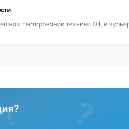
сти
ешном тестировании техники DJI, и курье
ция?