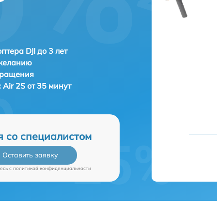
птера DJI до 3 лет
 желанию
бращения
c Air 2S от 35 минут
я со специалистом
Оставить заявку
есь c
политикой конфиденциальности