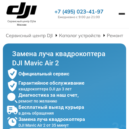
+7 (495) 023-41-97
Ежедневно с 9:00 до 21:00
Сервисный центр DJI
в
Москве
Сервисный центр DJI
Каталог устройств
Ремонт К
Замена луча квадрокоптера
DJI Mavic Air 2
Официальный сервис
Гарантийное обслуживание
квадрокоптера DJI до 3 лет
Диагностика за наш счет,
ремонт по желанию
Бесплатный выезд курьера
в день обращения
Замена луча квадрокоптера
DJI Mavic Air 2 от 35 минут