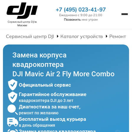
+7 (495) 023-41-97
Ежедневно с 9:00 до 21:00
Позвонить
мне утром
Сервисный центр DJI
в
Москве
Сервисный центр DJI
Каталог устройств
Ремонт К
Замена корпуса
квадрокоптера
DJI Mavic Air 2 Fly More Combo
Официальный сервис
Гарантийное обслуживание
квадрокоптера DJI до 3 лет
Диагностика за наш счет,
ремонт по желанию
Бесплатный выезд курьера
в день обращения
Замена корпуса квадрокоптера