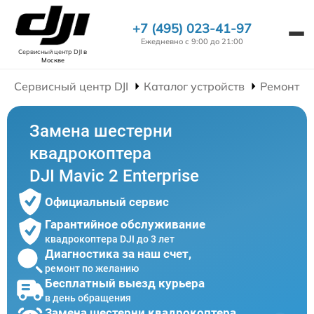
+7 (495) 023-41-97
Ежедневно с 9:00 до 21:00
Сервисный центр DJI
в
Москве
Сервисный центр DJI
Каталог устройств
Ремонт К
Замена шестерни
квадрокоптера
DJI Mavic 2 Enterprise
Официальный сервис
Гарантийное обслуживание
квадрокоптера DJI до 3 лет
Диагностика за наш счет,
ремонт по желанию
Бесплатный выезд курьера
в день обращения
Замена шестерни квадрокоптера