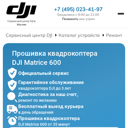
+7 (495) 023-41-97
Ежедневно с 9:00 до 21:00
Позвонить
мне утром
Сервисный центр DJI
в
Москве
Сервисный центр DJI
Каталог устройств
Ремонт К
Прошивка квадрокоптера
DJI Matrice 600
Официальный сервис
Гарантийное обслуживание
квадрокоптера DJI до 3 лет
Диагностика за наш счет,
ремонт по желанию
Бесплатный выезд курьера
в день обращения
Прошивка квадрокоптера
DJI Matrice 600 от 35 минут