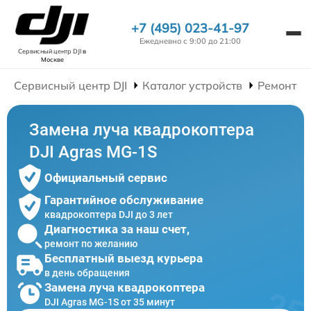
+7 (495) 023-41-97
Ежедневно с 9:00 до 21:00
Сервисный центр DJI
в
Москве
Сервисный центр DJI
Каталог устройств
Ремонт К
Замена луча квадрокоптера
DJI Agras MG-1S
Официальный сервис
Гарантийное обслуживание
квадрокоптера DJI до 3 лет
Диагностика за наш счет,
ремонт по желанию
Бесплатный выезд курьера
в день обращения
Замена луча квадрокоптера
DJI Agras MG-1S от 35 минут