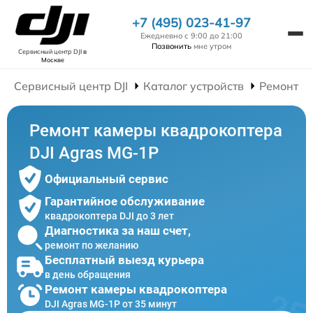
+7 (495) 023-41-97
Ежедневно с 9:00 до 21:00
Позвонить
мне утром
Сервисный центр DJI
в
Москве
Сервисный центр DJI
Каталог устройств
Ремонт К
Ремонт камеры квадрокоптера
DJI Agras MG-1P
Официальный сервис
Гарантийное обслуживание
квадрокоптера DJI до 3 лет
Диагностика за наш счет,
ремонт по желанию
Бесплатный выезд курьера
в день обращения
Ремонт камеры квадрокоптера
DJI Agras MG-1P от 35 минут