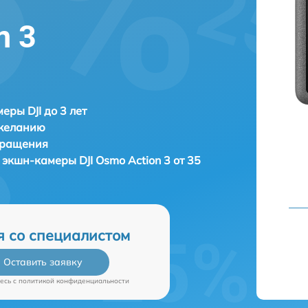
n 3
еры DJI до 3 лет
 желанию
бращения
ы экшн-камеры
DJI Osmo Action 3 от 35
я со специалистом
Оставить заявку
есь c
политикой конфиденциальности