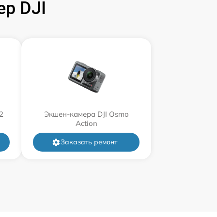
р DJI
2
Экшен-камера DJI Osmo
Action
Заказать ремонт