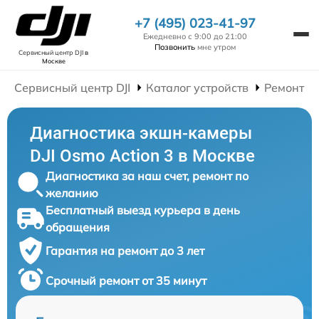
+7 (495) 023-41-97
Ежедневно с 9:00 до 21:00
Позвонить
мне утром
Сервисный центр DJI
в
Москве
Сервисный центр DJI
Каталог устройств
Ремонт Э
Диагностика экшн-камеры
DJI Osmo Action 3 в Москве
Диагностика за наш счет, ремонт по
желанию
Бесплатный выезд курьера в день
обращения
Гарантия на ремонт до 3 лет
Срочный ремонт от 35 минут